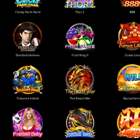
Chicky Parm Parm
Thor 2
888
Sherlock Holmes
Fruit King II
Great Lion
Treasure Island
The Beast War
Sky Lantern