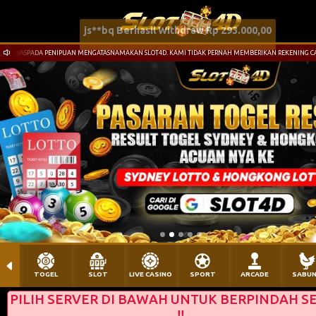
WASPADA PENIPUAN MENGATASNAMAKAN SLOT4D. KAMI TIDAK PERNAH MEMBERIKAN REKENING CADA
TOGEL
SLOT
LIVE CASINO
SPORT
ARCADE
SABU
PILIH SERVER DI BAWAH UNTUK BERPINDAH S
!!