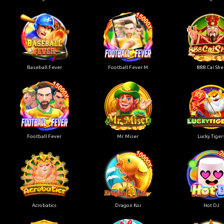
Baseball Fever
Football Fever M
888 Cai Sh
Football Fever
Mr. Miser
Lucky Tiger
Acrobatics
Dragon Koi
Hot DJ