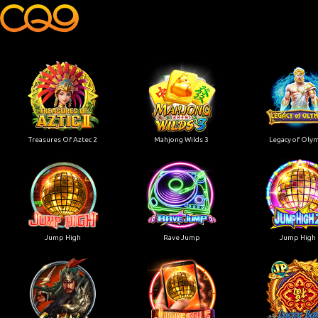
Treasures Of Aztec 2
Mahjong Wilds 3
Legacy of Oly
Jump High
Rave Jump
Jump High 