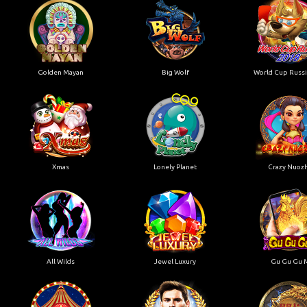
Golden Mayan
Big Wolf
World Cup Russ
Xmas
Lonely Planet
Crazy Nuoz
All Wilds
Jewel Luxury
Gu Gu Gu 