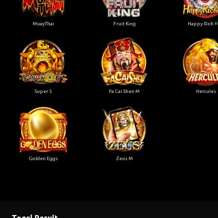
MuayThai
Fruit King
Happy Rich Y
Super 5
Fa Cai Shen M
Hercules
Golden Eggs
Zeus M
Togel Result