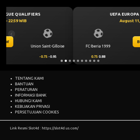
UEFA EUROPA LEAGUE QUALIFIERS
August 11, 2026 — 22:59 WIB
0 : 0
Previous
BET NOW
FC Iberia 1999
Larne FC
0.75
0.88
-0.75
0.94
TENTANG KAMI
BANTUAN
PERATURAN
INFORMASI BANK
HUBUNGI KAMI
KEBIJAKAN PRIVASI
PERSETUJUAN COOKIES
Link Resmi Slot4d : https://slot4d.us.com/