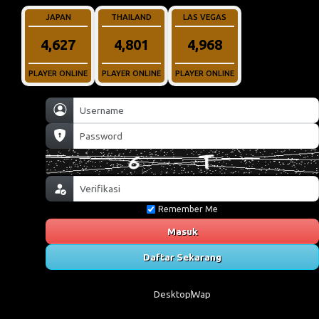
JAPAN
THAILAND
LAS VEGAS
4,627
4,801
4,968
PLAYER ONLINE
PLAYER ONLINE
PLAYER ONLINE
Remember Me
Masuk
Daftar Sekarang
Desktop
Wap