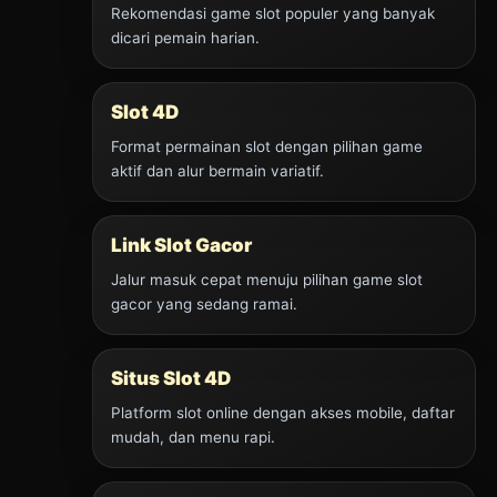
Slot Gacor
Rekomendasi game slot populer yang banyak
dicari pemain harian.
Slot 4D
Format permainan slot dengan pilihan game
aktif dan alur bermain variatif.
Link Slot Gacor
Jalur masuk cepat menuju pilihan game slot
gacor yang sedang ramai.
Situs Slot 4D