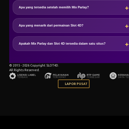
Bagaimana cara menyusun pilihan Mix Parlay?
Apa yang tersedia setelah memilih Mix Parlay?
Apa yang menarik dari permainan Slot 4D?
Apakah Mix Parlay dan Slot 4D tersedia dalam satu situs?
© 2015 - 2026 Copyright SLOT4D.
All Rights Reserved.
LAPOR PUSAT