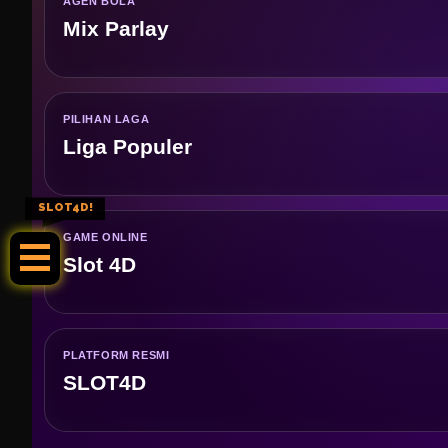
AGEN BOLA
Mix Parlay
PILIHAN LAGA
SLOT4D!
Liga Populer
GAME ONLINE
Slot 4D
PLATFORM RESMI