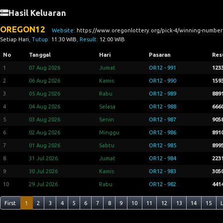
Daftar Sekarang
Desktop
Wap
Hasil Keluaran
OREGON12
Website:
https://www.oregonlottery.org/pick-4/winning-number
Setiap Hari
, Tutup:
11:30 WIB
, Result:
12:00 WIB
No
Tanggal
Hari
Pasaran
Res
1
07 Aug 2026
Jumat
OR12 - 991
123
2
06 Aug 2026
Kamis
OR12 - 990
159
3
05 Aug 2026
Rabu
OR12 - 989
889
4
04 Aug 2026
Selasa
OR12 - 988
666
5
03 Aug 2026
Senin
OR12 - 987
905
6
02 Aug 2026
Minggu
OR12 - 986
891
7
01 Aug 2026
Sabtu
OR12 - 985
899
8
31 Jul 2026
Jumat
OR12 - 984
223
9
30 Jul 2026
Kamis
OR12 - 983
305
10
29 Jul 2026
Rabu
OR12 - 982
441