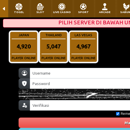
TOGEL
SLOT
LIVE CASINO
SPORT
ARCADE
SABU
PILIH SERVER DI BAWAH U
JAPAN
THAILAND
LAS VEGAS
4,818
4,615
4,636
PLAYER ONLINE
PLAYER ONLINE
PLAYER ONLINE
Reme
Ma