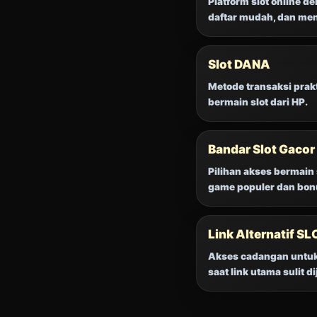
Platform slot online d
daftar mudah, dan men
Slot DANA
Metode transaksi prak
bermain slot dari HP.
Bandar Slot Gacor
Pilihan akses bermain 
game populer dan bonu
Link Alternatif S
Akses cadangan unt
saat link utama sulit d