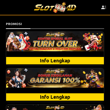
PROMOSI
Info Lengkap
EVENT TURNOVER SLOT GAMES
TOTAL HADIAH 5 MILIYAR RUPIAH
- Pencapaian TURNOVER - 50-99 juta Total Hadiah Rp.50.000
- Pencapaian TURNOVER - 100 juta Total Hadiah Rp.150.000
- Pencapaian TURNOVER - 200 juta Total Hadiah Rp.200.000
- Pencapaian TURNOVER - 300-400 juta Total Hadiah
Info Lengkap
Rp.350.000
BONUS
GARANSI KEKALAHAN
- Pencapaian TURNOVER - 500-600 juta Total Hadiah