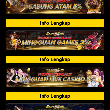
(KHUSUS TOGEL)
ke akun secara otomatis.
kemenangan member.
SPIN, jika ketahuan maka SALDO dan KEMENANGAN
- Pencapaian TURNOVER - 1 Trilyun Total Hadiah VILA
3. Apabila masih belum masuk, boleh claim di livechat /
akan dibekukan oleh Management SLOT4D.
MEWAH DI BALI ( Boleh Diuangkan )
Whatsapp Pihak Slot4D.
* Bagi Member Yang Mengikuti Promo Ini Tidak Dapat
* Maksimal Bonus Yang Didapat Untuk Promo ini Adalah
4. Claim Bonus Berlaku Bila Deposit Belum Di Mainkan.
Di Gabungkan Dengan Promo Lain
200.000
* Perhitungan periode di hitung setiap bulan setiap tanggal 1
5. 1 Hari hanya Berlaku 1x.
* Minimal Deposit 100.000 Rupiah Untuk Mendapatkan
Info Lengkap
- 31, dan di bagikan pada tanggal 2
6. EVENT berlaku sampai waktu yang di tentukan
NB : Bonus wajib di klaim via LiveChat / WhatsApp saja.
Bonus
* Apabila mencapai syarat pihak SLOT4D akan menghubungi
PROMO
CASHBACK SABUNG
7. Syarat Withdraw : Target Turnover X 1 (Bonus +
Semua bentuk kecurangan, safety bet / opposite bet /
*WAJIB MELAKUKAN BETTING 100% DARI DEPOSIT
via Facebook atau Memo, Jika dalam waktu 2x24 jam tidak
Deposit) / Wajib Dimainkan
AYAM 5%
manipulasi sistem, dan tidak mengikuti syarat &
DAN BONUS.
ada balasan maka hadiah jatuh ke member berikutnya
8. Promo ini tidak bisa digabungkan dengan promo lain.
ketentuan maka pihak Management berhak
* Klaim di depan setelah deposit berhasil ( klaim bonus
* Pajak ditanggung oleh pemenang
membatalkan bonus dan kemenangan member.
setelah dimainkan tidak akan dilayani )
* Semua Member SLOT4D berkesempatan untuk mengikuti
- BONUS Cashback Mingguan 5% (
TIDAK ADA
Min
NB : Bonus wajib di klaim via LiveChat / WhatsApp saja.
Kontes Turnover Slot ini
Kekalahan )
Semua bentuk kecurangan, safety bet / opposite bet /
* Kontes Turnover hanya berlaku pada permainan slot online
* Bonus Cashback Khusus permainan SABUNG AYAM
Info Lengkap
manipulasi sistem, kesamaan IP dan tidak mengikuti
seperti :
* Bonus Cashback akan dibagikan setiap Hari Senin
syarat & ketentuan maka pihak Management berhak
PROMO
CASHBACK MINGGUAN
PRAGMATIC,HABANERO,PGSOFT,SPADEGAME,JOKER
* Periode Perhitungan Cashback Mingguan Dari Senin-
membatalkan bonus dan kemenangan member.
SLOT GAME 3%
GAMING,TOP TREND GAMING.
Minggu
* Kontes Turnover berlaku setiap bulannya total hadiah 1
* Bonus Cashback dapat di withdraw tanpa syarat
Milyar Rupiah.
apapun
- BONUS Cashback Mingguan 3% ( Min Kekalahan
* Jika terdapat kecuranga, maka pihak SLOT4D berhak
200.000 )
membatalkan hadiah secara sepihak tanpa ada tuntutan
* Minimal Kekalahan dalam Seminggu 200.000 rupiah
Info Lengkap
apapun.
permainan Games
* Keputusan SLOT4D bersifat MUTLAK & Tidak dapat di
PROMO
CASHBACK MINGGUAN
* Bonus Cashback akan dibagikan setiap Hari Senin
ganggu gugat.
LIVE CASINO 5%
* Periode Perhitungan Cashback Mingguan Dari Senin-