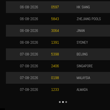
HK SIANG
07-08-2026
8867
ZHEJIANG POOLS
07-08-2026
3618
JINAN
07-08-2026
9604
SYDNEY
07-08-2026
3712
BEIJING
07-08-2026
9108
SINGAPORE
05-08-2026
0715
MALAYSIA
06-08-2026
4549
ALMADA
06-08-2026
3428