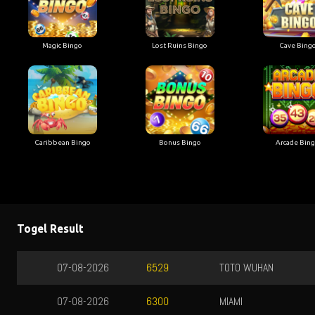
Magic Bingo
Lost Ruins Bingo
Cave Bing
Caribbean Bingo
Bonus Bingo
Arcade Bin
Togel Result
TOTO WUHAN
07-08-2026
9227
MIAMI
07-08-2026
9763