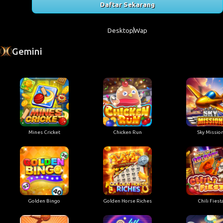
Daftar Sekarang
Desktop
Wap
Gemini
Mines Cricket
Chicken Run
Sky Missio
Golden Bingo
Golden Horse Riches
Chili Fiest