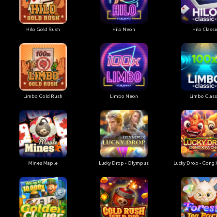
Hilo Gold Rush
Hilo Neon
Hilo Classi
Limbo Gold Rush
Limbo Neon
Limbo Class
Mines Maple
Lucky Drop - Olympus
Lucky Drop - Gong X