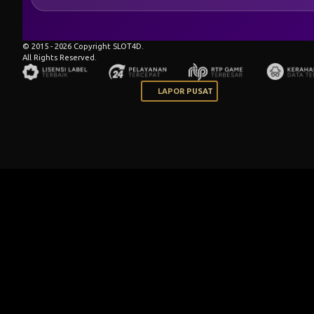
© 2015 - 2026 Copyright SLOT4D.
All Rights Reserved.
LAPOR PUSAT