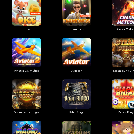
Dice
Diamonds
Crash Mete
Aviator 2 Sky Elite
Aviator
Steampunk Bin
Steampunk Bingo
Odin Bingo
Maple Bing